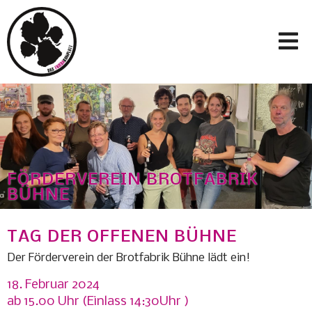
FÖRDERVEREIN BROTFABRIK
BÜHNE
TAG DER OFFENEN BÜHNE
Der Förderverein der Brotfabrik Bühne lädt ein!
18. Februar 2024
ab 15.00 Uhr (Einlass 14:30Uhr )