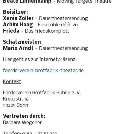
Beate Linnenkamp
– Moving Targets Theatre
Beisitzer:
Xenia Zoller
– Dauertheatersendung
Achim Haag
– Ensemble déjà-vu
Frieda
– Das Friedakomplott
Schatzmeister:
Mario Arndt
– Dauertheatersendung
Hier geht es zur Internetpräsenz:
foerderverein-brotfabrik-theater.de
Kontakt
Förderverein Brotfabrik Bühne e. V.
Kreuzstr. 16
53225 Bonn
Vertreten durch:
Barbara Wegener
Telefon: 0163 – 73 81 220